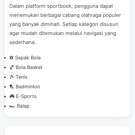
Dalam platform sportbook, pengguna dapat
menemukan berbagai cabang olahraga populer
yang banyak diminati. Setiap kategori disusun
agar mudah ditemukan melalui navigasi yang
sederhana.
⚽ Sepak Bola
🏀 Bola Basket
🎾 Tenis
🏸 Badminton
🎮 E-Sports
🏎️ Balap