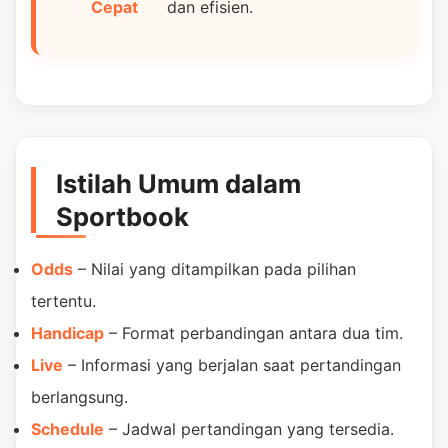
Cepat
dan efisien.
Istilah Umum dalam
Sportbook
Odds
– Nilai yang ditampilkan pada pilihan
tertentu.
Handicap
– Format perbandingan antara dua tim.
Live
– Informasi yang berjalan saat pertandingan
berlangsung.
Schedule
– Jadwal pertandingan yang tersedia.