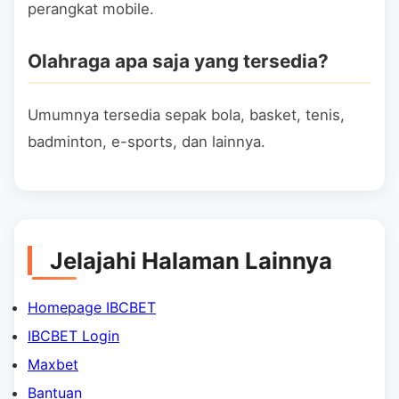
perangkat mobile.
Olahraga apa saja yang tersedia?
Umumnya tersedia sepak bola, basket, tenis,
badminton, e-sports, dan lainnya.
Jelajahi Halaman Lainnya
Homepage IBCBET
IBCBET Login
Maxbet
Bantuan